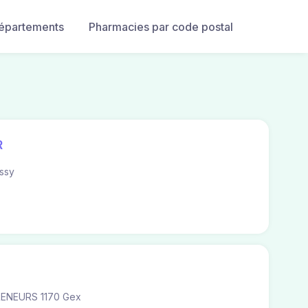
départements
Pharmacies par code postal
R
ssy
ENEURS 1170 Gex