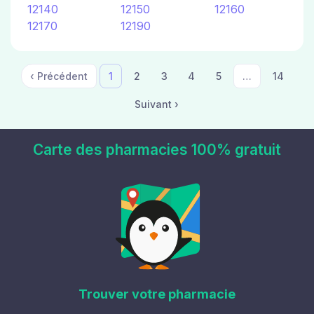
12140
12150
12160
12170
12190
‹ Précédent
1
2
3
4
5
…
14
Suivant ›
Carte des pharmacies 100% gratuit
Trouver votre pharmacie