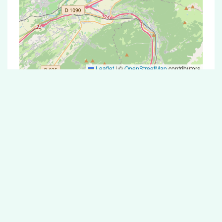
Leaflet
|
©
OpenStreetMap
contributors
Test Antigénique et PCR dans la ville de
Alex
La ville de Alex correspondant aux codes
postaux 74290 compte 5 pharmacies pouvant
réaliser des tests antigéniques ou des tests PCR.
Pharmacies de garde dans la ville de Alex