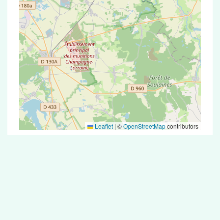
Leaflet
|
©
OpenStreetMap
contributors
Test Antigénique et PCR dans la ville de
Arzillières-Neuville
La ville de Arzillières-Neuville correspondant
aux codes postaux compte 5 pharmacies