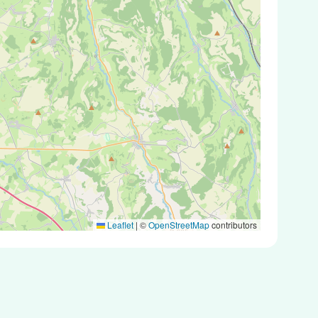
Leaflet
|
©
OpenStreetMap
contributors
iques ou des tests PCR.