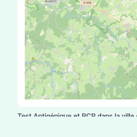
Test Antigénique et PCR dans la ville
La ville de Athie correspondant aux codes post