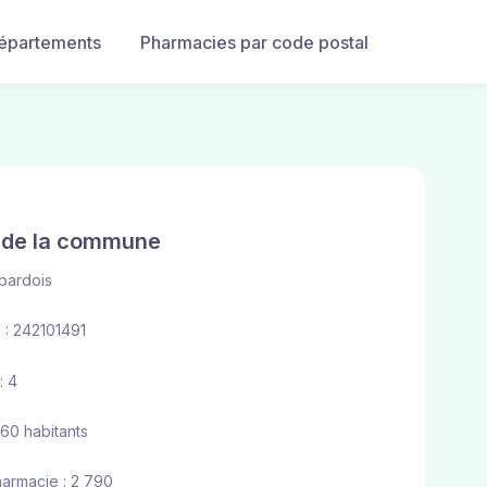
départements
Pharmacies par code postal
e de la commune
bardois
: 242101491
: 4
 160 habitants
harmacie : 2 790