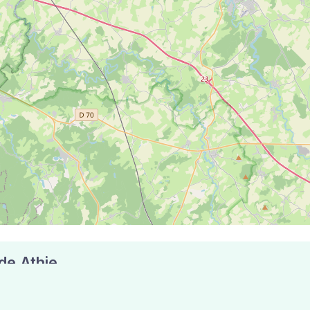
 de Athie
aux compte 5 pharmacies pouvant réaliser des tests antigén