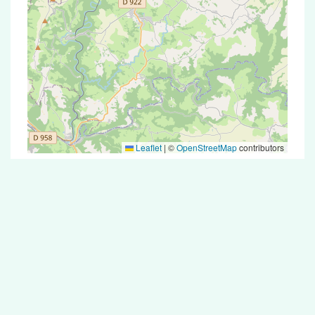
Leaflet
|
©
OpenStreetMap
contributors
Test Antigénique et PCR dans la ville de
Balaguier-d'Olt
La ville de Balaguier-d'Olt correspondant aux
codes postaux compte 5 pharmacies pouvant
réaliser des tests antigéniques ou des tests PCR.