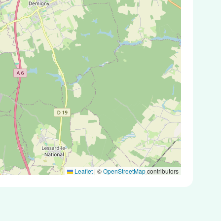
Leaflet
|
©
OpenStreetMap
contributors