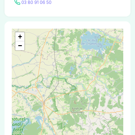
03 80 91 06 50
+
−