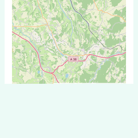
Leaflet
|
©
OpenStreetMap
contributors
Test Antigénique et PCR dans la ville de
Belan-sur-Ource
La ville de Belan-sur-Ource correspondant aux