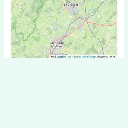
Leaflet
|
©
OpenStreetMap
contributors
Test Antigénique et PCR dans la ville de
Blancey
La ville de Blancey correspondant aux codes
postaux compte 5 pharmacies pouvant réaliser
des tests antigéniques ou des tests PCR.