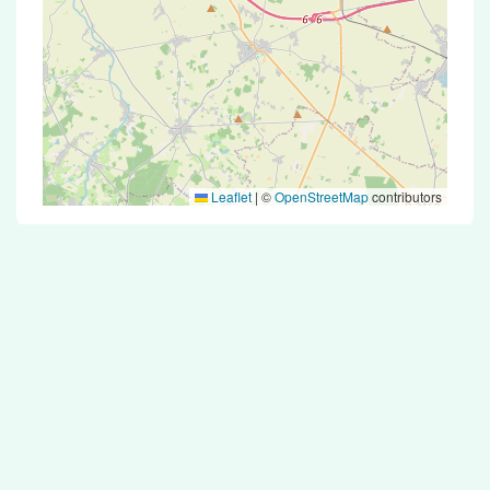
Leaflet
|
©
OpenStreetMap
contributors
Test Antigénique et PCR dans la ville de
Boigneville
La ville de Boigneville correspondant aux codes
postaux 91720 compte 5 pharmacies pouvant
réaliser des tests antigéniques ou des tests PCR.
Pharmacies de garde dans la ville de