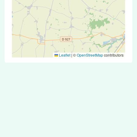
Leaflet
|
©
OpenStreetMap
contributors
Test Antigénique et PCR dans la ville de
Boissy-le-Sec
La ville de Boissy-le-Sec correspondant aux
codes postaux 91870 compte 5 pharmacies
pouvant réaliser des tests antigéniques ou des
tests PCR.