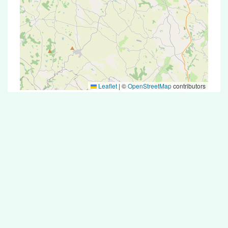
Leaflet
|
©
OpenStreetMap
contributors
Test Antigénique et PCR dans la ville de
Bor-et-Bar
La ville de Bor-et-Bar correspondant aux codes
postaux 12270 compte 5 pharmacies pouvant
réaliser des tests antigéniques ou des tests PCR.
Pharmacies de garde dans la ville de Bor-