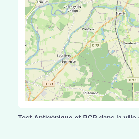
Test Antigénique et PCR dans la vill
La ville de Bousselange correspondant aux code