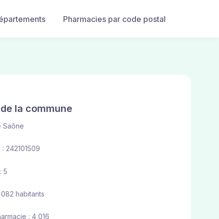
départements
Pharmacies par code postal
e de la commune
e Saône
 : 242101509
: 5
 082 habitants
harmacie : 4 016