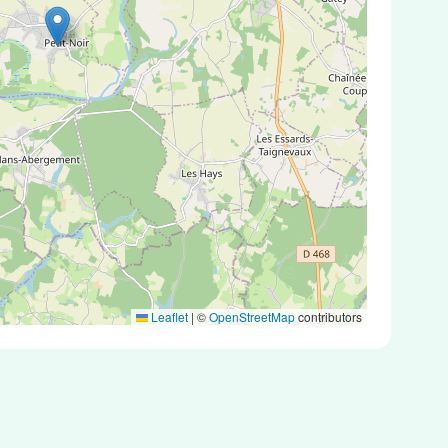
Leaflet
|
©
OpenStreetMap
contributors
antigéniques ou des tests PCR.