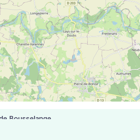
e de Bousselange
s postaux compte 5 pharmacies pouvant réaliser des tests 