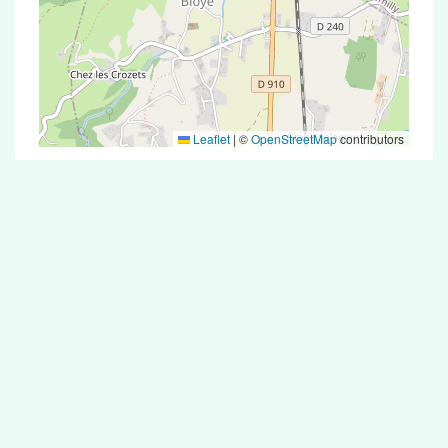
Leaflet
|
©
OpenStreetMap
contributors
Test Antigénique et PCR dans la ville de
Boussy
La ville de Boussy correspondant aux codes
postaux compte 5 pharmacies pouvant réaliser
des tests antigéniques ou des tests PCR.
Pharmacies de garde dans la ville de
Boussy