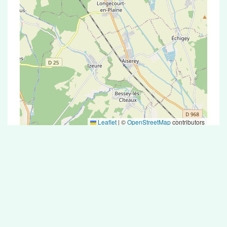
Leaflet
|
©
OpenStreetMap
contributors
Test Antigénique et PCR dans la ville de
Bressey-sur-Tille
La ville de Bressey-sur-Tille correspondant aux
codes postaux compte 5 pharmacies pouvant
réaliser des tests antigéniques ou des tests PCR.