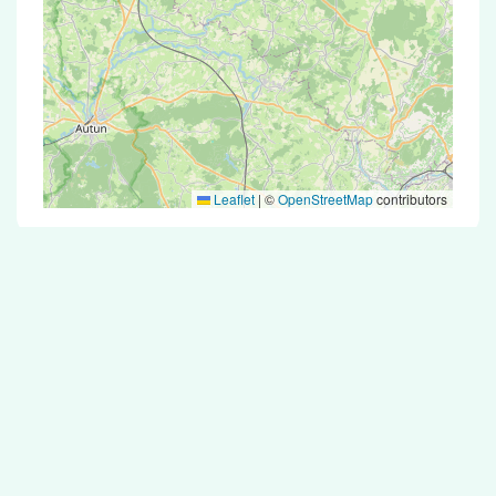
Leaflet
|
©
OpenStreetMap
contributors
Test Antigénique et PCR dans la ville de
Bussy-le-Grand
La ville de Bussy-le-Grand correspondant aux
codes postaux compte 5 pharmacies pouvant
réaliser des tests antigéniques ou des tests PCR.
Pharmacies de garde dans la ville de