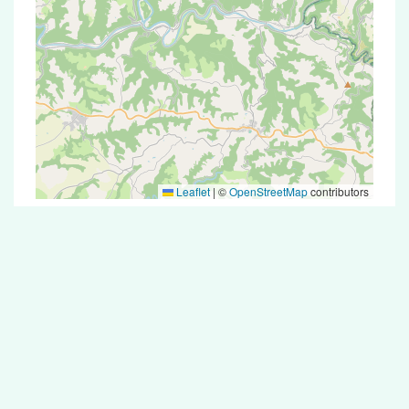
Leaflet
|
©
OpenStreetMap
contributors
Test Antigénique et PCR dans la ville de
Camboulazet
La ville de Camboulazet correspondant aux
codes postaux compte 5 pharmacies pouvant
réaliser des tests antigéniques ou des tests PCR.