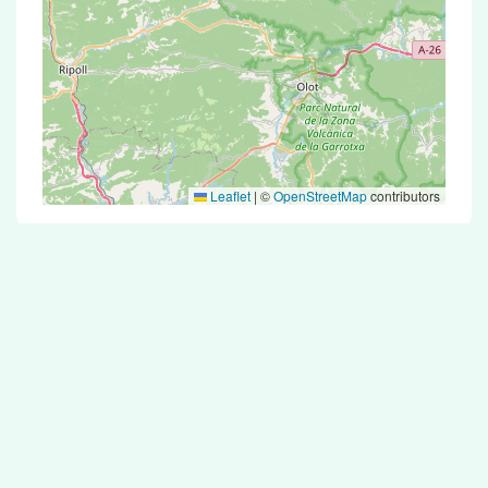
Leaflet
|
©
OpenStreetMap
contributors
Test Antigénique et PCR dans la ville de
Camps-sur-l'Agly
La ville de Camps-sur-l'Agly correspondant aux
codes postaux compte 5 pharmacies pouvant
réaliser des tests antigéniques ou des tests PCR.
Pharmacies de garde dans la ville de