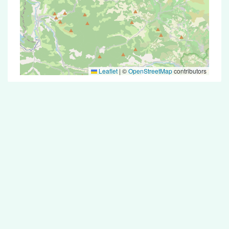
Leaflet
|
©
OpenStreetMap
contributors
Test Antigénique et PCR dans la ville de
Carlipa
La ville de Carlipa correspondant aux codes
postaux compte 5 pharmacies pouvant réaliser
des tests antigéniques ou des tests PCR.
Pharmacies de garde dans la ville de
Carlipa