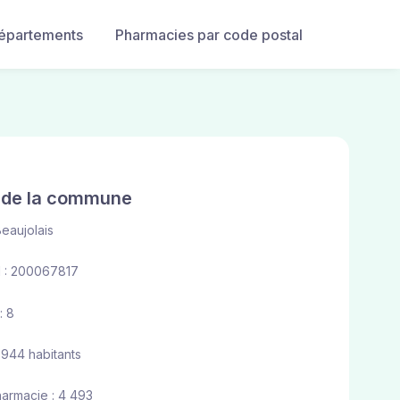
départements
Pharmacies par code postal
e de la commune
eaujolais
 : 200067817
: 8
 944 habitants
harmacie : 4 493