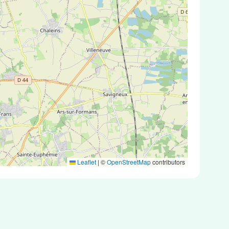
Leaflet
|
©
OpenStreetMap
contributors
tigéniques ou des tests PCR.