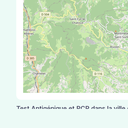
Test Antigénique et PCR dans la vill
La ville de Charentay correspondant aux codes 