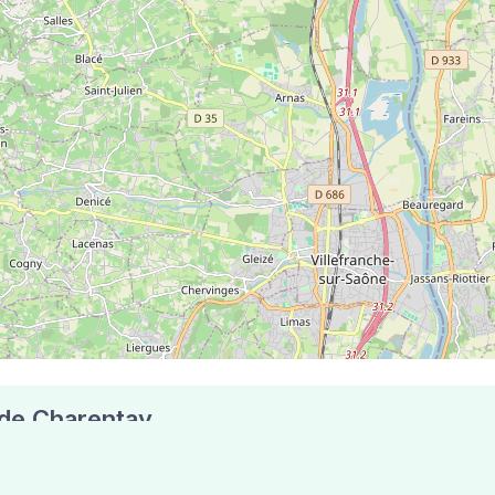
e de Charentay
postaux compte 5 pharmacies pouvant réaliser des tests an