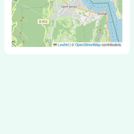
Leaflet
|
©
OpenStreetMap
contributors
Test Antigénique et PCR dans la ville de
Charvonnex
La ville de Charvonnex correspondant aux
codes postaux compte 5 pharmacies pouvant
réaliser des tests antigéniques ou des tests PCR.
Pharmacies de garde dans la ville de
Charvonnex