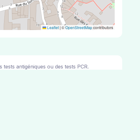
Leaflet
|
©
OpenStreetMap
contributors
 tests antigéniques ou des tests PCR.
ille de Châtillon-sur-Seine. Vous pouvez