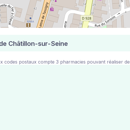
 de Châtillon-sur-Seine
ux codes postaux compte 3 pharmacies pouvant réaliser des
Châtillon-sur-Seine
n-sur-Seine sont disponibles sur le site de la mairie de la v
us.