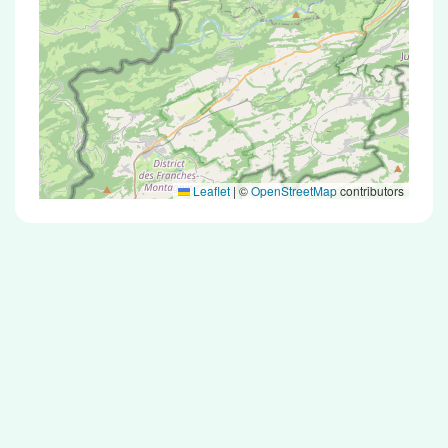
Leaflet
|
©
OpenStreetMap
contributors
Test Antigénique et PCR dans la ville de
Chavannes-les-Grands
La ville de Chavannes-les-Grands
correspondant aux codes postaux compte 5
pharmacies pouvant réaliser des tests
antigéniques ou des tests PCR.