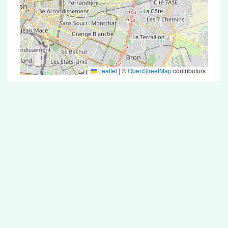
Leaflet
|
©
OpenStreetMap
contributors
Test Antigénique et PCR dans la ville de
Civrieux
La ville de Civrieux correspondant aux codes
postaux 1390 compte 5 pharmacies pouvant
réaliser des tests antigéniques ou des tests PCR.
Pharmacies de garde dans la ville de
Civrieux