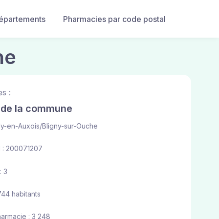
départements
Pharmacies par code postal
ne
s :
e de la commune
ly-en-Auxois/Bligny-sur-Ouche
 : 200071207
: 3
744 habitants
harmacie : 3 248