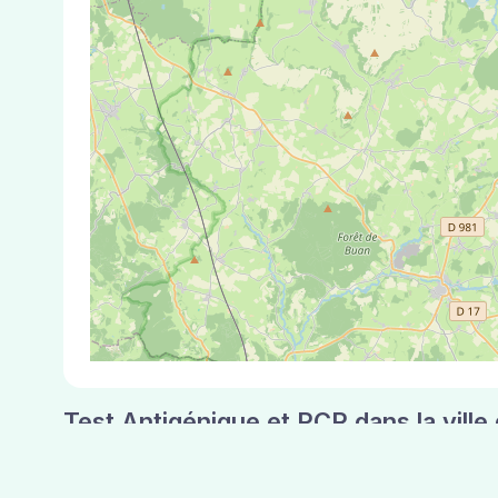
Test Antigénique et PCR dans la vil
La ville de Civry-en-Montagne correspondant au