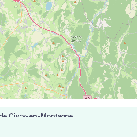
le de Civry-en-Montagne
x codes postaux compte 5 pharmacies pouvant réaliser des