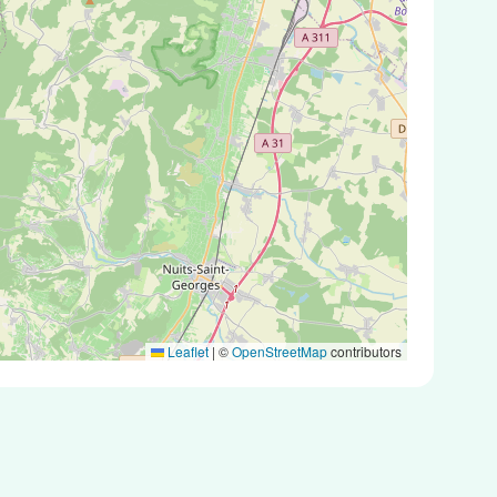
Leaflet
|
©
OpenStreetMap
contributors
 tests antigéniques ou des tests PCR.