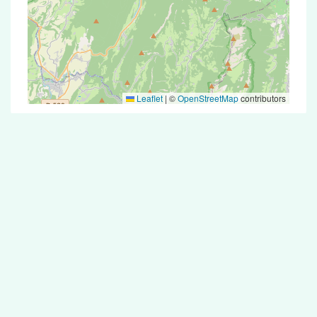
Leaflet
|
©
OpenStreetMap
contributors
Test Antigénique et PCR dans la ville de
Conjux
La ville de Conjux correspondant aux codes
postaux compte 5 pharmacies pouvant réaliser
des tests antigéniques ou des tests PCR.
Pharmacies de garde dans la ville de
Conjux