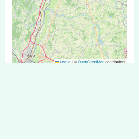
Leaflet
|
©
OpenStreetMap
contributors
Test Antigénique et PCR dans la ville de
Corberon
La ville de Corberon correspondant aux codes
postaux compte 5 pharmacies pouvant réaliser
des tests antigéniques ou des tests PCR.