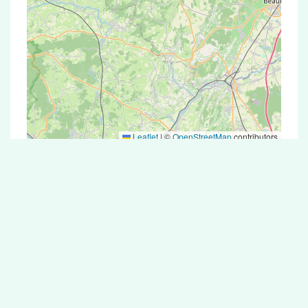
Leaflet
|
©
OpenStreetMap
contributors
Test Antigénique et PCR dans la ville de
Darcey
La ville de Darcey correspondant aux codes
postaux compte 5 pharmacies pouvant réaliser
des tests antigéniques ou des tests PCR.