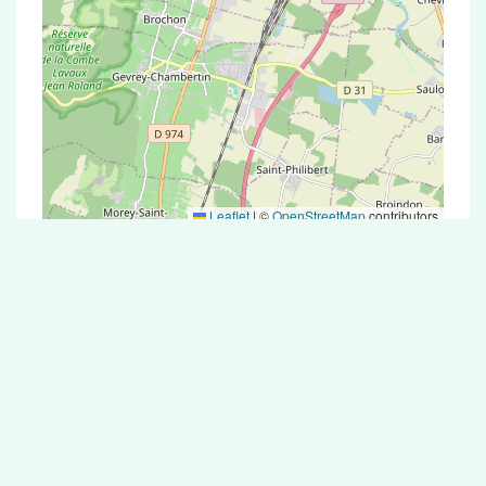
Leaflet
|
©
OpenStreetMap
contributors
Test Antigénique et PCR dans la ville de
Darois
La ville de Darois correspondant aux codes
postaux compte 5 pharmacies pouvant réaliser
des tests antigéniques ou des tests PCR.