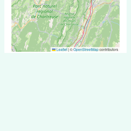
Leaflet
|
©
OpenStreetMap
contributors
Test Antigénique et PCR dans la ville de
Desingy
La ville de Desingy correspondant aux codes
postaux compte 5 pharmacies pouvant réaliser
des tests antigéniques ou des tests PCR.
Pharmacies de garde dans la ville de