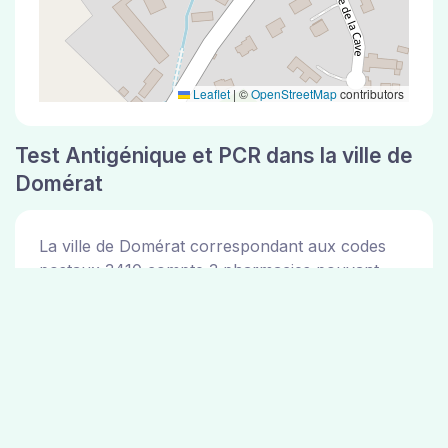
Leaflet
|
©
OpenStreetMap
contributors
Test Antigénique et PCR dans la ville de
Domérat
La ville de Domérat correspondant aux codes
postaux 3410 compte 3 pharmacies pouvant
réaliser des tests antigéniques ou des tests PCR.
Pharmacies de garde dans la ville de
Domérat