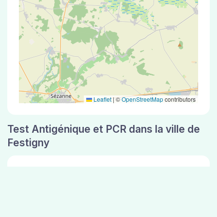
Leaflet
|
©
OpenStreetMap
contributors
Test Antigénique et PCR dans la ville de
Festigny
La ville de Festigny correspondant aux codes
postaux compte 5 pharmacies pouvant réaliser
des tests antigéniques ou des tests PCR.