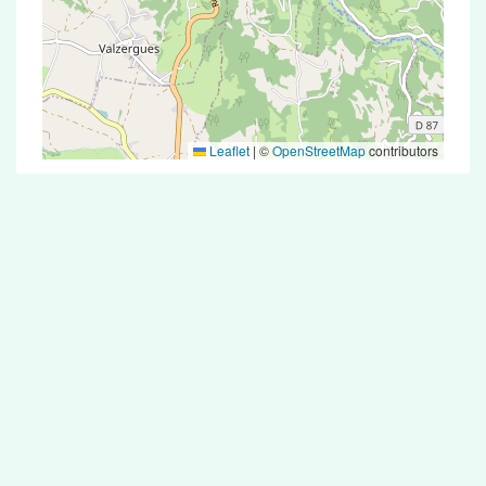
Leaflet
|
©
OpenStreetMap
contributors
Test Antigénique et PCR dans la ville de
Flagnac
La ville de Flagnac correspondant aux codes
postaux compte 5 pharmacies pouvant réaliser
des tests antigéniques ou des tests PCR.
Pharmacies de garde dans la ville de
Flagnac