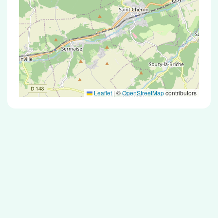
Leaflet
|
©
OpenStreetMap
contributors
Test Antigénique et PCR dans la ville de
Gometz-la-Ville
La ville de Gometz-la-Ville correspondant aux
codes postaux 91400 compte 5 pharmacies
pouvant réaliser des tests antigéniques ou des
tests PCR.