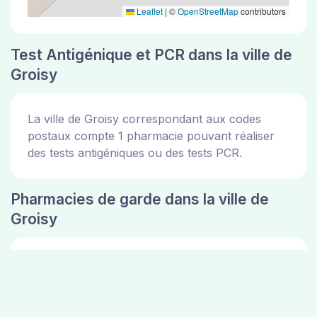
Leaflet
|
©
OpenStreetMap
contributors
Test Antigénique et PCR dans la ville de
Groisy
La ville de Groisy correspondant aux codes
postaux compte 1 pharmacie pouvant réaliser
des tests antigéniques ou des tests PCR.
Pharmacies de garde dans la ville de
Groisy
Les pharmacies de garde dans la ville de Groisy
sont disponibles sur le site de la mairie de la ville
de Groisy. Vous pouvez consulter les adresses
des 1 pharmacie ci dessus.