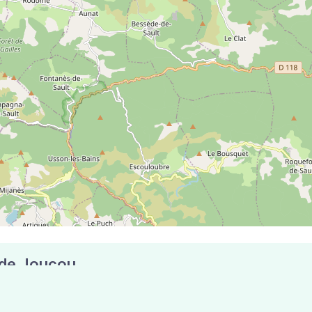
e de Joucou
taux compte 5 pharmacies pouvant réaliser des tests antig