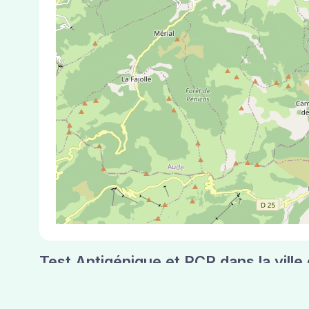
Test Antigénique et PCR dans la vill
La ville de Joucou correspondant aux codes pos