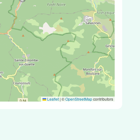
Leaflet
|
©
OpenStreetMap
contributors
éniques ou des tests PCR.