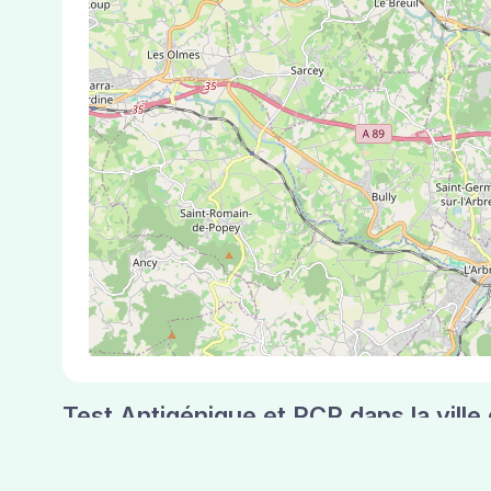
Test Antigénique et PCR dans la vill
La ville de Lachassagne correspondant aux code