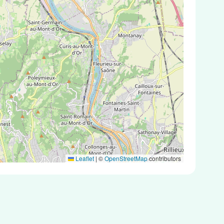
Leaflet
|
©
OpenStreetMap
contributors
antigéniques ou des tests PCR.