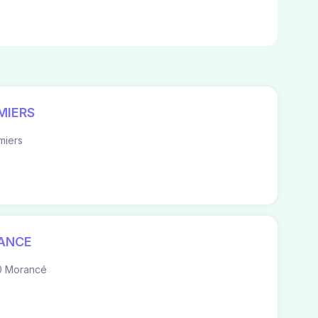
MIERS
iers
ANCE
0 Morancé