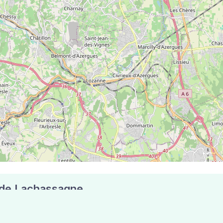
e de Lachassagne
s postaux compte 5 pharmacies pouvant réaliser des tests 