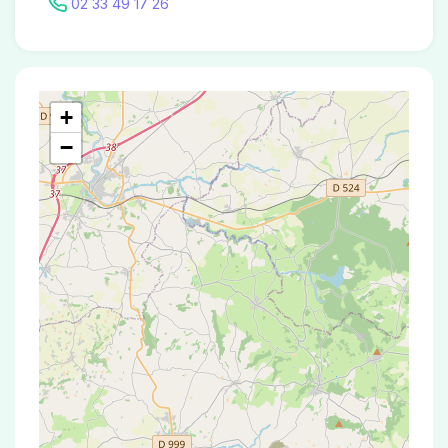
02 33 49 17 26
+
−