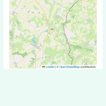
Leaflet
|
©
OpenStreetMap
contributors
Test Antigénique et PCR dans la ville de
Les Loges-Marchis
La ville de Les Loges-Marchis correspondant