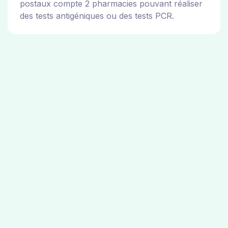
postaux compte 2 pharmacies pouvant réaliser
des tests antigéniques ou des tests PCR.
Pharmacies de garde dans la ville de
Linas
Les pharmacies de garde dans la ville de Linas
sont disponibles sur le site de la mairie de la ville
de Linas. Vous pouvez consulter les adresses
des 2 pharmacies ci dessus.
Carte des pharmacies 100% gratuit