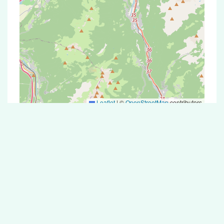
Leaflet
|
©
OpenStreetMap
contributors
Test Antigénique et PCR dans la ville de
Manigod
La ville de Manigod correspondant aux codes
postaux compte 5 pharmacies pouvant réaliser
des tests antigéniques ou des tests PCR.