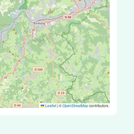
Leaflet
|
©
OpenStreetMap
contributors