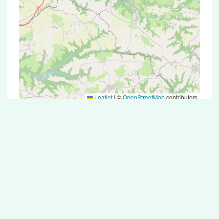
Leaflet
|
©
OpenStreetMap
contributors
Test Antigénique et PCR dans la ville de
Mayran
La ville de Mayran correspondant aux codes
postaux compte 5 pharmacies pouvant réaliser
des tests antigéniques ou des tests PCR.