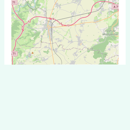
Leaflet
|
©
OpenStreetMap
contributors
Test Antigénique et PCR dans la ville de
Meillard
La ville de Meillard correspondant aux codes
postaux compte 5 pharmacies pouvant réaliser
des tests antigéniques ou des tests PCR.