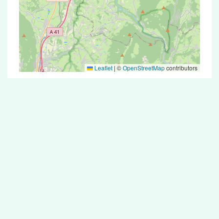
Leaflet
|
©
OpenStreetMap
contributors
Test Antigénique et PCR dans la ville de
Minzier
La ville de Minzier correspondant aux codes
postaux compte 5 pharmacies pouvant réaliser
des tests antigéniques ou des tests PCR.
Pharmacies de garde dans la ville de
Minzier