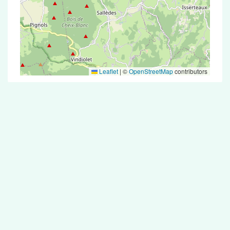
Leaflet
|
©
OpenStreetMap
contributors
Test Antigénique et PCR dans la ville de
Moissat
La ville de Moissat correspondant aux codes
postaux compte 5 pharmacies pouvant réaliser
des tests antigéniques ou des tests PCR.
Pharmacies de garde dans la ville de
Moissat