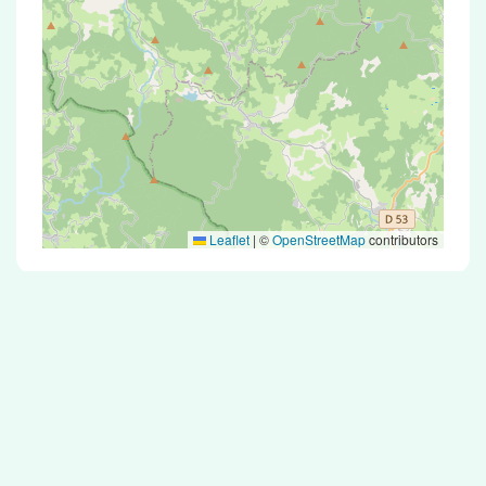
Leaflet
|
©
OpenStreetMap
contributors
Test Antigénique et PCR dans la ville de
Montaiguët-en-Forez
La ville de Montaiguët-en-Forez correspondant
aux codes postaux compte 5 pharmacies
pouvant réaliser des tests antigéniques ou des
tests PCR.