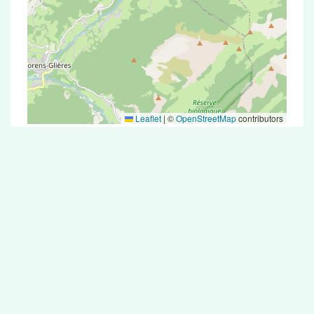
Leaflet
|
©
OpenStreetMap
contributors
Test Antigénique et PCR dans la ville de
Nangy
La ville de Nangy correspondant aux codes
postaux compte 5 pharmacies pouvant réaliser
des tests antigéniques ou des tests PCR.
Pharmacies de garde dans la ville de