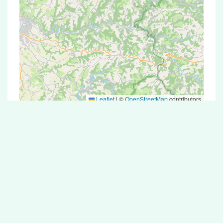
Leaflet
|
©
OpenStreetMap
contributors
Test Antigénique et PCR dans la ville de
Nauviale
La ville de Nauviale correspondant aux codes
postaux compte 5 pharmacies pouvant réaliser
des tests antigéniques ou des tests PCR.