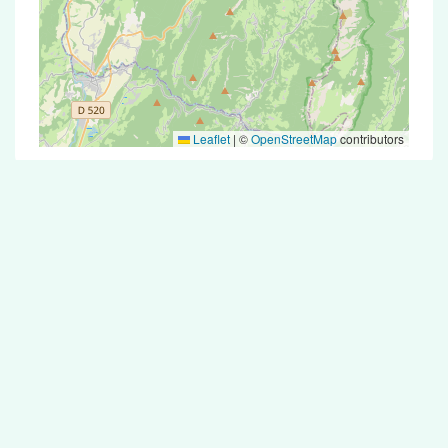
Leaflet
|
©
OpenStreetMap
contributors
Test Antigénique et PCR dans la ville de
Ontex
La ville de Ontex correspondant aux codes
postaux compte 5 pharmacies pouvant réaliser
des tests antigéniques ou des tests PCR.
Pharmacies de garde dans la ville de
Ontex