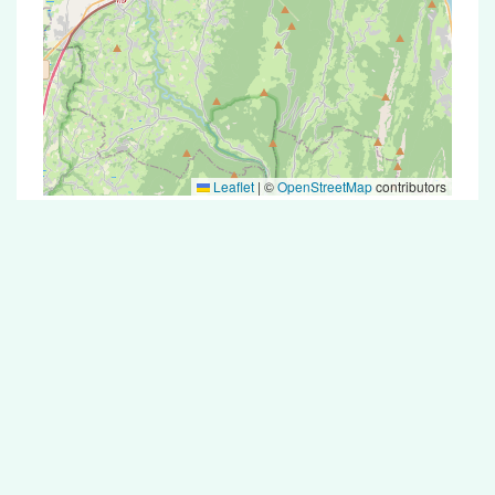
Leaflet
|
©
OpenStreetMap
contributors
Test Antigénique et PCR dans la ville de
Présilly
La ville de Présilly correspondant aux codes
postaux compte 5 pharmacies pouvant réaliser
des tests antigéniques ou des tests PCR.
Pharmacies de garde dans la ville de